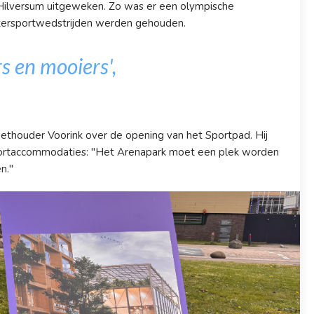
 Hilversum uitgeweken. Zo was er een olympische
itersportwedstrijden werden gehouden.
rs en mooiers',
 wethouder Voorink over de opening van het Sportpad. Hij
portaccommodaties: "Het Arenapark moet een plek worden
n."