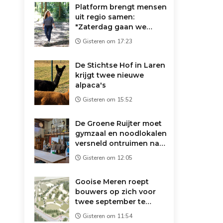
Platform brengt mensen
uit regio samen:
"Zaterdag gaan we
koffie drinken op de
Gisteren om 17:23
markt"
De Stichtse Hof in Laren
krijgt twee nieuwe
alpaca's
Gisteren om 15:52
De Groene Ruijter moet
gymzaal en noodlokalen
versneld ontruimen na
brandveiligheidsonderzoek
Gisteren om 12:05
Gooise Meren roept
bouwers op zich voor
twee september te
melden
Gisteren om 11:54