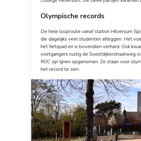
College Hilversum. De twee partijen kwamen a
Olympische records
De hele looproute vanaf station Hilversum Spo
die dagelijks veel studenten afleggen. Het voe
het fietspad en is bovendien verhard. Ook kw
voetgangers rustig de Soestdijkerstraatweg ov
ROC zijn lijnen opgenomen. Ze staan voor olymp
het record te zien.