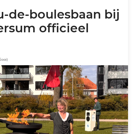
u-de-boulesbaan bij
rsum officieel
Gooi)