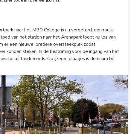
l snel tot een overeenkomst.
rtpark naar het MBO College is nu verbeterd, een route
tpad van het station naar het Arenapark loopt nu los van
am er een nieuwe, bredere oversteekplek zodat
er konden steken. In de bestrating voor de ingang van het
ische afstandrecords. Op ijzeren plaatjes is de naam bij