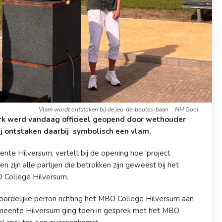
Vlam wordt ontstoken bij de jeu-de-boules-baan
NH Gooi
rk werd vandaag officieel geopend door wethouder
ij ontstaken daarbij symbolisch een vlam.
te Hilversum, vertelt bij de opening hoe 'project
zijn alle partijen die betrokken zijn geweest bij het
BO College Hilversum.
ordelijke perron richting het MBO College Hilversum aan
meente Hilversum ging toen in gesprek met het MBO