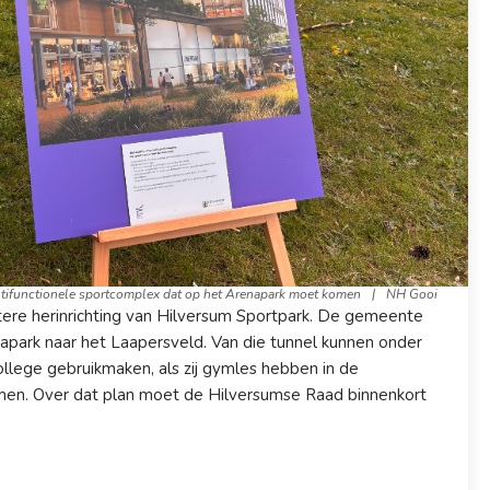
tifunctionele sportcomplex dat op het Arenapark moet komen
|
NH Gooi
otere herinrichting van Hilversum Sportpark. De gemeente
apark naar het Laapersveld. Van die tunnel kunnen onder
ollege gebruikmaken, als zij gymles hebben in de
en. Over dat plan moet de Hilversumse Raad binnenkort