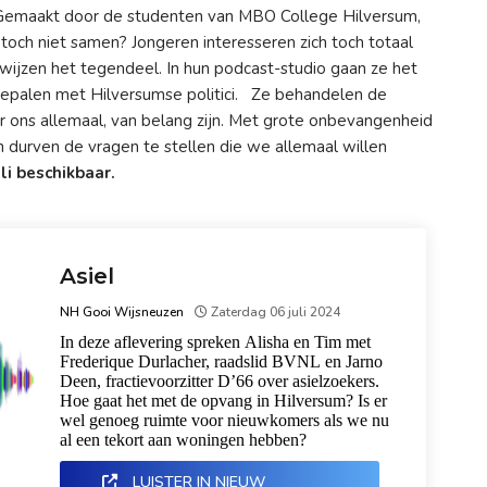
Gemaakt door de studenten van MBO College Hilversum,
 toch niet samen? Jongeren interesseren zich toch totaal
wijzen het tegendeel. In hun podcast-studio gaan ze het
epalen met Hilversumse politici.
Ze behandelen de
r ons allemaal, van belang zijn. Met grote onbevangenheid
 durven de vragen te stellen die we allemaal willen
li beschikbaar.
Asiel
NH Gooi Wijsneuzen
Zaterdag 06 juli 2024
In deze aflevering spreken Alisha en Tim met
Frederique Durlacher, raadslid BVNL en Jarno
Deen, fractievoorzitter D’66 over asielzoekers.
Hoe gaat het met de opvang in Hilversum? Is er
wel genoeg ruimte voor nieuwkomers als we nu
al een tekort aan woningen hebben?
LUISTER IN NIEUW