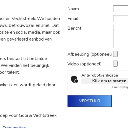
Naam
Email
ooi en Vechtstreek. We houden
euws, betrouwbaar en snel. Dat
Bericht
site en social media, maar ook
 een gevarieerd aanbod van
Afbeelding (optioneel)
rs bestaat uit betaalde
Video (optioneel)
s. We vinden het belangrijk
oor talent.
Anti-robotverificatie
Klik om te starten
ankelijk en wordt geleid door
Friendly
Ca
VERSTUUR
ep voor Gooi & Vechtstreek.