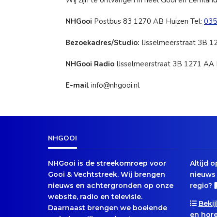
Wij zijn te ontvangen in heel Gooi en Eemlan
NHGooi
Postbus 83 1270 AB Huizen Tel:
035
Bezoekadres/Studio:
IJsselmeerstraat 3B 1
NHGooi Radio
IJsselmeerstraat 3B 1271 AA 
E-mail
info@nhgooi.nl
NHGOOI
NHGooi is de streekomroep voor
Altijd 
Gooi & Vechtstreek. Wij brengen
nieuws 
nieuws en achtergronden op onze
regio?
website, radio en televisie.
Bekij
Daarnaast brengen we boeiende
en hore