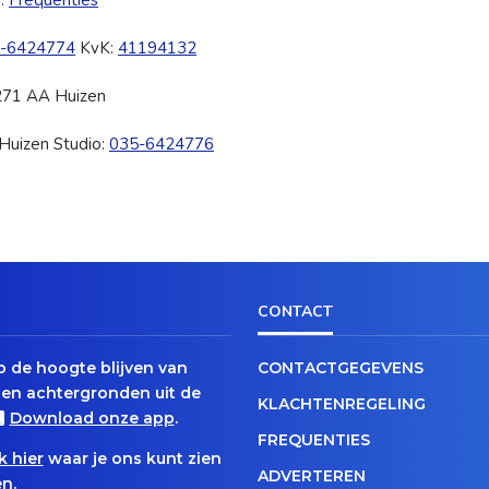
d.
Frequenties
-6424774
KvK:
41194132
271 AA Huizen
Huizen Studio:
035-6424776
CONTACT
op de hoogte blijven van
CONTACTGEGEVENS
en achtergronden uit de
KLACHTENREGELING
Download onze app
.
FREQUENTIES
k hier
waar je ons kunt zien
ADVERTEREN
n.