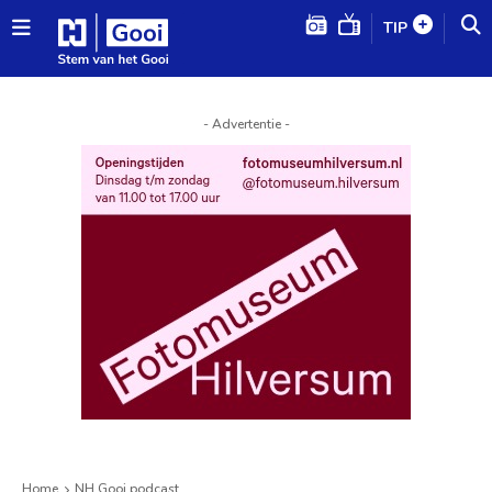
TIP
- Advertentie -
Home
NH Gooi podcast