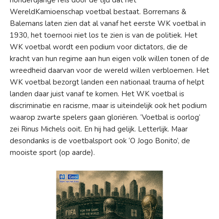
honderdjarige reis door de tijd dat het
WereldKamioenschap voetbal bestaat. Borremans &
Balemans laten zien dat al vanaf het eerste WK voetbal in
1930,
he
t toernooi
niet los te zien is van de politiek. Het
WK voetbal wordt een podium voor dictators, die de
kracht van hun regime aan hun eigen volk willen tonen of de
wreedheid daarvan
voor
de wereld willen verbloemen. Het
WK voetbal bezorgt landen een nationaal trauma of helpt
landen daar juist
vanaf te komen. Het WK voetbal is
discriminatie en racisme, maar is uiteindelijk ook het podium
waarop zwarte spelers gaan gloriëren. ‘Voetbal is oorlog’
zei Rinus Michels ooit. En hij had gelijk. Letterlijk. Maar
desondanks is
de voetbalsport ook ‘O Jogo Bonito’, de
mooiste sport (op aarde).