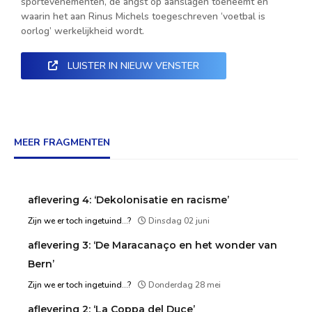
sportevenementen, de angst op aanslagen toeneemt en
waarin het aan Rinus Michels toegeschreven ‘voetbal is
oorlog’ werkelijkheid wordt.
LUISTER IN NIEUW VENSTER
MEER FRAGMENTEN
aflevering 4: ‘Dekolonisatie en racisme’
Zijn we er toch ingetuind...?
Dinsdag 02 juni
aflevering 3: ‘De Maracanaço en het wonder van
Bern’
Zijn we er toch ingetuind...?
Donderdag 28 mei
aflevering 2: ‘La Coppa del Duce’