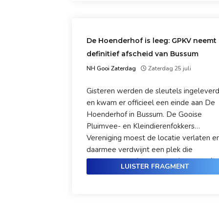
De Hoenderhof is leeg: GPKV neemt
definitief afscheid van Bussum
NH Gooi Zaterdag
Zaterdag 25 juli
Gisteren werden de sleutels ingelever
en kwam er officieel een einde aan De
Hoenderhof in Bussum. De Gooise
Pluimvee- en Kleindierenfokkers
Vereniging moest de locatie verlaten e
daarmee verdwijnt een plek die
jarenlang geliefd was bij liefhebbers én
LUISTER FRAGMENT
bezoekers. We praten erover met
woordvoerder Ben Makker.