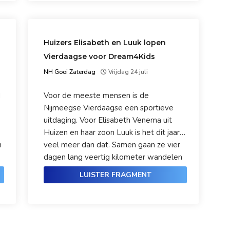
initiatiefnemer Jan Geesink nu eindelijk
binnen handbereik? We vragen het hem.
Huizers Elisabeth en Luuk lopen
Vierdaagse voor Dream4Kids
NH Gooi Zaterdag
Vrijdag 24 juli
d
Voor de meeste mensen is de
Nijmeegse Vierdaagse een sportieve
uitdaging. Voor Elisabeth Venema uit
Huizen en haar zoon Luuk is het dit jaar
n
veel meer dan dat. Samen gaan ze vier
dagen lang veertig kilometer wandelen
om geld op te halen voor Stichting
LUISTER FRAGMENT
Dream4Kids, die droomdagen
organiseert voor kinderen met een
trauma. Elisabeth en Luuk zijn bij ons in
de studio.