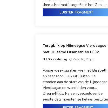
thema is straatfotografie in het Gooi en
omstreken. De organisatie is op zoek
LUISTER FRAGMENT
naar foto's die het alledaagse op een
bijzondere manier vastleggen. We
praten erover met Evert Doorn van De
Gooische Fotoschool.
Terugblik op Nijmeegse Vierdaagse
met Huizerse Elisabeth en Luuk
NH Gooi Zaterdag
Zaterdag 25 juli
Vorige week spraken we met Elisabeth
en haar zoon Luuk uit Huizen. Ze
stonden aan de start van de Nijmeegse
Vierdaagse en wandelden voor
Dream4Kids. Na een veelbelovende
eerste dag moesten ze helaas besluite
niet meer van start te gaan. Hoe kijken
LUISTER FRAGMENT