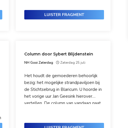
tot 60 minuten extra reistijd. Wat
verandert er precies en hoe voorkom je
LUISTER FRAGMENT
onnodige vertraging? Dat bespreken we
met omgevingsmanager Jessica de Vries
van Rijkswaterstaat.
Column door Sybert Blijdenstein
NH Gooi Zaterdag
Zaterdag 25 juli
Het houdt de gemoederen behoorlijk
bezig: het mogelijke strandpaviljoen bij
de Stichtsebrug in Blaricum. U hoorde in
het vorige uur Jan Geesink hierover
vertellen. De column van vandaag gaat
over hetzelfde onderwerp en wordt
uitgesproken door Sybert Blijdenstein.
n
LUISTER FRAGMENT