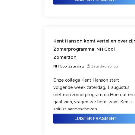
ze terug op het avontuur? Dat
bespreken we met Elisabeth.
Kent Hanson komt vertellen over zij
Zomerprogramma: NH Gooi
Zomerzon
NH Gooi Zaterdag
Zaterdag 25 juli
Onze collega Kent Hanson start
volgende week zaterdag, 1 augustus,
met een zomerprogramma.Hoe dat eru
gaat zien, vragen we hem, want Kent is
zojuist aangeschoven…
LUISTER FRAGMENT