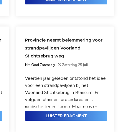
n
Provincie neemt belemmering voor
strandpaviljoen Voorland
Stichtsebrug weg
NH Gooi Zaterdag
Zaterdag 25 juli
Veertien jaar geleden ontstond het idee
voor een strandpaviljoen bij het
it
Voorland Stichtsebrug in Blaricum. Er
volgden plannen, procedures en
juridische tegenslagen. Maar nu is er
eindelijk goed nieuws: de provincie heeft
LUISTER FRAGMENT
de grootste juridische belemmering
weggenomen. Is de droom van