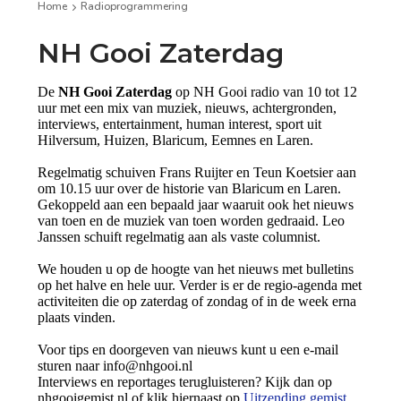
Home
Radioprogrammering
NH Gooi Zaterdag
De
NH Gooi Zaterdag
op NH Gooi radio van 10 tot 12
uur met een mix van muziek, nieuws, achtergronden,
interviews, entertainment, human interest, sport uit
Hilversum, Huizen, Blaricum, Eemnes en Laren.
Regelmatig schuiven Frans Ruijter en Teun Koetsier aan
om 10.15 uur over de historie van Blaricum en Laren.
Gekoppeld aan een bepaald jaar waaruit ook het nieuws
van toen en de muziek van toen worden gedraaid. Leo
Janssen schuift regelmatig aan als vaste columnist.
We houden u op de hoogte van het nieuws met bulletins
op het halve en hele uur. Verder is er de regio-agenda met
activiteiten die op zaterdag of zondag of in de week erna
plaats vinden.
Voor tips en doorgeven van nieuws kunt u een e-mail
sturen naar info@nhgooi.nl
Interviews en reportages terugluisteren? Kijk dan op
nhgooigemist.nl of klik hiernaast op
Uitzending gemist
.