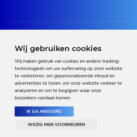
Wij gebruiken cookies
Disclaimer
Wij maken gebruik van cookies en andere tracking-
technologieën om uw surfervaring op onze website
Privacy verklaring
te verbeteren, om gepersonaliseerde inhoud en
Cookie statement
advertenties te tonen, om onze website verkeer te
analyseren en om te begrijpen waar onze
Pas hier uw cookie-instellingen aan
bezoekers vandaan komen.
IK GA AKKOORD
WIJZIG MIJN VOORKEUREN