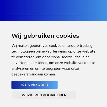
Wij gebruiken cookies
Disclaimer
Wij maken gebruik van cookies en andere tracking-
technologieën om uw surfervaring op onze website
Privacy verklaring
te verbeteren, om gepersonaliseerde inhoud en
Cookie statement
advertenties te tonen, om onze website verkeer te
analyseren en om te begrijpen waar onze
Pas hier uw cookie-instellingen aan
bezoekers vandaan komen.
IK GA AKKOORD
WIJZIG MIJN VOORKEUREN
© NHGooi