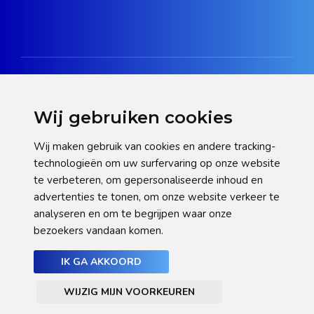
Wij gebruiken cookies
Disclaimer
Wij maken gebruik van cookies en andere tracking-
technologieën om uw surfervaring op onze website
Privacy verklaring
te verbeteren, om gepersonaliseerde inhoud en
Cookie statement
advertenties te tonen, om onze website verkeer te
analyseren en om te begrijpen waar onze
Pas hier uw cookie-instellingen aan
bezoekers vandaan komen.
IK GA AKKOORD
WIJZIG MIJN VOORKEUREN