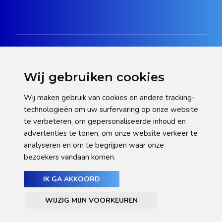
Wij gebruiken cookies
Disclaimer
Wij maken gebruik van cookies en andere tracking-
technologieën om uw surfervaring op onze website
Privacy verklaring
te verbeteren, om gepersonaliseerde inhoud en
Cookie statement
advertenties te tonen, om onze website verkeer te
analyseren en om te begrijpen waar onze
Pas hier uw cookie-instellingen aan
bezoekers vandaan komen.
IK GA AKKOORD
WIJZIG MIJN VOORKEUREN
© NHGooi