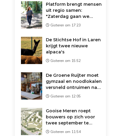
Platform brengt mensen
uit regio samen:
"Zaterdag gaan we
koffie drinken op de
Gisteren om 17:23
markt"
De Stichtse Hof in Laren
krijgt twee nieuwe
alpaca's
Gisteren om 15:52
De Groene Ruijter moet
gymzaal en noodlokalen
versneld ontruimen na
brandveiligheidsonderzoek
Gisteren om 12:05
Gooise Meren roept
bouwers op zich voor
twee september te
melden
Gisteren om 11:54