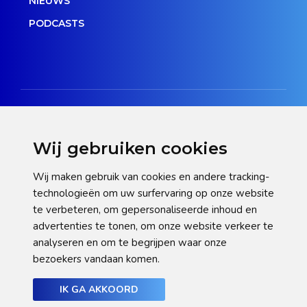
NIEUWS
PODCASTS
Wij gebruiken cookies
Disclaimer
Wij maken gebruik van cookies en andere tracking-
technologieën om uw surfervaring op onze website
Privacy verklaring
te verbeteren, om gepersonaliseerde inhoud en
Cookie statement
advertenties te tonen, om onze website verkeer te
analyseren en om te begrijpen waar onze
Pas hier uw cookie-instellingen aan
bezoekers vandaan komen.
IK GA AKKOORD