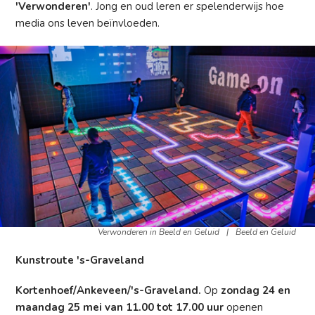
'Verwonderen'
. Jong en oud leren er spelenderwijs hoe
media ons leven beïnvloeden.
Verwonderen in Beeld en Geluid
|
Beeld en Geluid
Kunstroute 's-Graveland
Kortenhoef/Ankeveen/'s-Graveland.
Op
zondag 24 en
maandag 25 mei van 11.00 tot 17.00 uur
openen