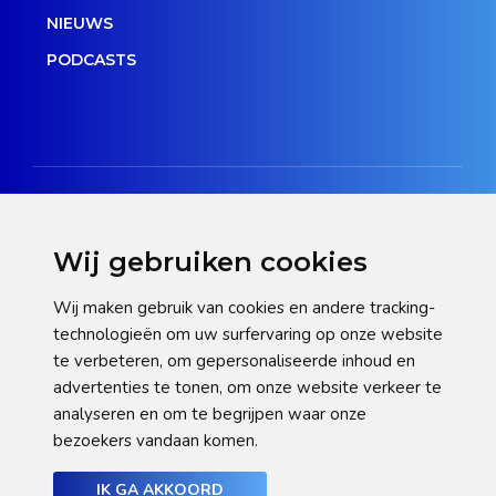
NIEUWS
PODCASTS
Wij gebruiken cookies
Disclaimer
Wij maken gebruik van cookies en andere tracking-
technologieën om uw surfervaring op onze website
Privacy verklaring
te verbeteren, om gepersonaliseerde inhoud en
Cookie statement
advertenties te tonen, om onze website verkeer te
analyseren en om te begrijpen waar onze
Pas hier uw cookie-instellingen aan
bezoekers vandaan komen.
IK GA AKKOORD