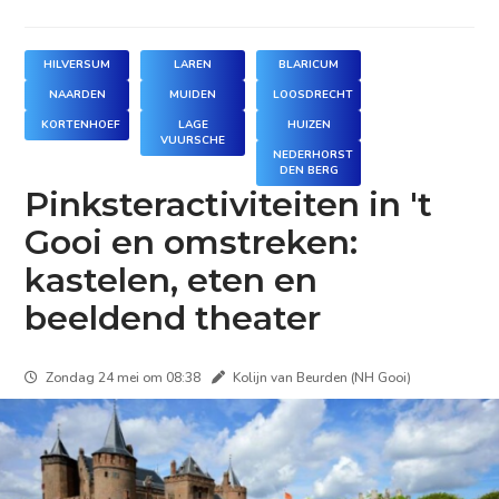
HILVERSUM
LAREN
BLARICUM
NAARDEN
MUIDEN
LOOSDRECHT
KORTENHOEF
LAGE
HUIZEN
VUURSCHE
NEDERHORST
DEN BERG
Pinksteractiviteiten in 't
Gooi en omstreken:
kastelen, eten en
beeldend theater
Zondag 24 mei om 08:38
Kolijn van Beurden (NH Gooi)