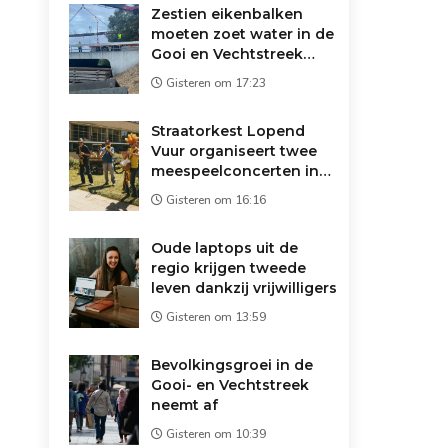
Zestien eikenbalken
moeten zoet water in de
Gooi en Vechtstreek
redden: 'Droger dan
Gisteren om 17:23
1947'
Straatorkest Lopend
Vuur organiseert twee
meespeelconcerten in
Wijdemeren
Gisteren om 16:16
Oude laptops uit de
regio krijgen tweede
leven dankzij vrijwilligers
Gisteren om 13:59
Bevolkingsgroei in de
Gooi- en Vechtstreek
neemt af
Gisteren om 10:39