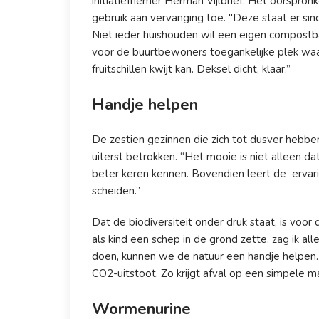
initiatiefnemer Herman Vijlbrief. Het oorspro
gebruik aan vervanging toe. "Deze staat er si
Niet ieder huishouden wil een eigen compostb
voor de buurtbewoners toegankelijke plek waar 
fruitschillen kwijt kan. Deksel dicht, klaar.”
Handje helpen
De zestien gezinnen die zich tot dusver hebben 
uiterst betrokken. “Het mooie is niet alleen d
beter keren kennen. Bovendien leert de erva
scheiden.”
Dat de biodiversiteit onder druk staat, is voo
als kind een schep in de grond zette, zag ik al
doen, kunnen we de natuur een handje helpen. 
CO2-uitstoot. Zo krijgt afval op een simpele
Wormenurine