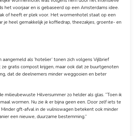
nkelijke wormenhotel was volgens hem door het intensieve
nds het voorjaar en is gebaseerd op een Amsterdams idee.
ak of heeft er plek voor. Het wormenhotel staat op een
je heel gemakkelijk je koffiedrap, theezakjes, groente- en
aangemeld als ‘hotelier’ tonen zich volgens Vijlbrief
at ze gratis compost krijgen, maar ook dat ze buurtgenoten
ring, dat de deelnemers minder weggooien en beter
r de milieubewuste Hilversummer zo helder als glas. “Toen ik
lemaal wormen. Nu zie ik er bijna geen een. Door zelf iets te
Minder gft-afval in de vuilniswagen betekent ook minder
 manier een nieuwe, duurzame bestemming.”