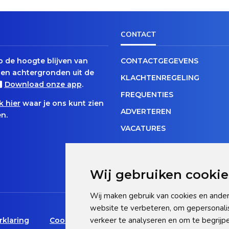
CONTACT
op de hoogte blijven van
CONTACTGEGEVENS
en achtergronden uit de
KLACHTENREGELING
Download onze app
.
FREQUENTIES
k hier
waar je ons kunt zien
ADVERTEREN
n.
VACATURES
Wij gebruiken cookie
Wij maken gebruik van cookies en ander
website te verbeteren, om gepersonali
verkeer te analyseren en om te begrij
rklaring
Cookie statement
Pas hier uw cookie-inst