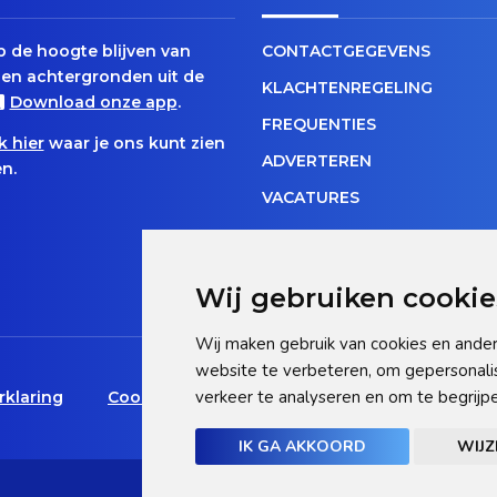
op de hoogte blijven van
CONTACTGEGEVENS
en achtergronden uit de
KLACHTENREGELING
Download onze app
.
FREQUENTIES
k hier
waar je ons kunt zien
ADVERTEREN
n.
VACATURES
Wij gebruiken cookie
Wij maken gebruik van cookies en ander
website te verbeteren, om gepersonali
verkeer te analyseren en om te begrij
rklaring
Cookie statement
Pas hier uw cookie-inst
IK GA AKKOORD
WIJZ
© NHGooi