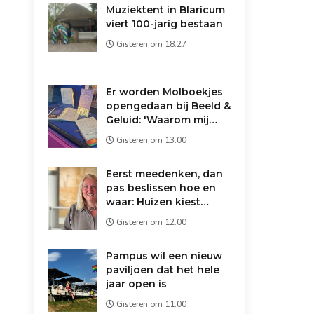
Muziektent in Blaricum
viert 100-jarig bestaan
Gisteren om 18:27
Er worden Molboekjes
opengedaan bij Beeld &
Geluid: 'Waarom mij
vertrouwen?'
Gisteren om 13:00
Eerst meedenken, dan
pas beslissen hoe en
waar: Huizen kiest
andere route voor
Gisteren om 12:00
asielopvang
Pampus wil een nieuw
paviljoen dat het hele
jaar open is
Gisteren om 11:00