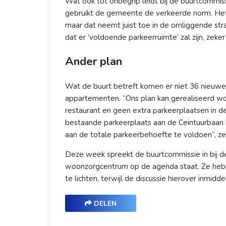
Wat ook tot onbegrip leidt bij de buurtcommi
gebruikt de gemeente de verkeerde norm. Het 
maar dat neemt juist toe in de omliggende s
dat er ‘voldoende parkeerruimte’ zal zijn, zek
Ander plan
Wat de buurt betreft komen er niet 36 nieuw
appartementen. “Ons plan kan gerealiseerd w
restaurant en geen extra parkeerplaatsen in 
bestaande parkeerplaats aan de Ceintuurbaa
aan de totale parkeerbehoefte te voldoen”, 
Deze week spreekt de buurtcommissie in bij de 
woonzorgcentrum op de agenda staat. Ze hebb
te lichten, terwijl de discussie hierover inmiddel
DELEN