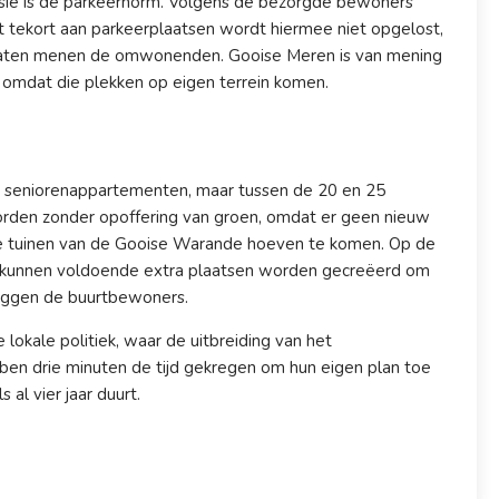
ssie is de parkeernorm. Volgens de bezorgde bewoners
tekort aan parkeerplaatsen wordt hiermee niet opgelost,
traten menen de omwonenden. Gooise Meren is van mening
er omdat die plekken op eigen terrein komen.
e seniorenappartementen, maar tussen de 20 en 25
orden zonder opoffering van groen, omdat er geen nieuw
de tuinen van de Gooise Warande hoeven te komen. Op de
n kunnen voldoende extra plaatsen worden gecreëerd om
zeggen de buurtbewoners.
lokale politiek, waar de uitbreiding van het
en drie minuten de tijd gekregen om hun eigen plan toe
s al vier jaar duurt.