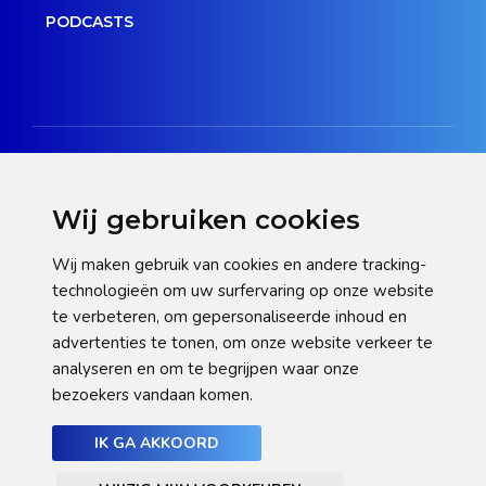
PODCASTS
Wij gebruiken cookies
Disclaimer
Wij maken gebruik van cookies en andere tracking-
technologieën om uw surfervaring op onze website
Privacy verklaring
te verbeteren, om gepersonaliseerde inhoud en
Cookie statement
advertenties te tonen, om onze website verkeer te
analyseren en om te begrijpen waar onze
Pas hier uw cookie-instellingen aan
bezoekers vandaan komen.
IK GA AKKOORD