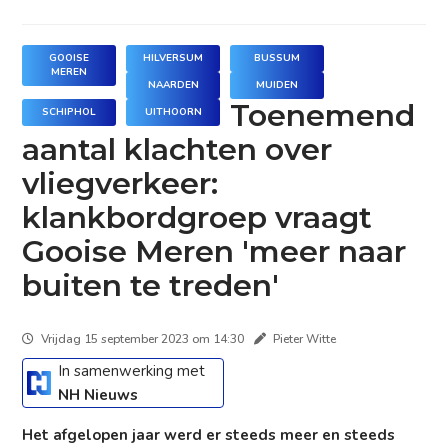
GOOISE
HILVERSUM
BUSSUM
MEREN
NAARDEN
MUIDEN
Toenemend
SCHIPHOL
UITHOORN
aantal klachten over
vliegverkeer:
klankbordgroep vraagt
Gooise Meren 'meer naar
buiten te treden'
Vrijdag 15 september 2023 om 14:30
Pieter Witte
In samenwerking met
NH Nieuws
Het afgelopen jaar werd er steeds meer en steeds