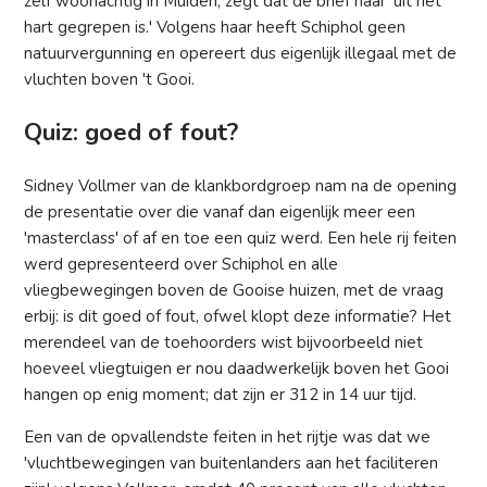
zelf woonachtig in Muiden, zegt dat de brief haar 'uit het
hart gegrepen is.' Volgens haar heeft Schiphol geen
natuurvergunning en opereert dus eigenlijk illegaal met de
vluchten boven 't Gooi.
Quiz: goed of fout?
Sidney Vollmer van de klankbordgroep nam na de opening
de presentatie over die vanaf dan eigenlijk meer een
'masterclass' of af en toe een quiz werd. Een hele rij feiten
werd gepresenteerd over Schiphol en alle
vliegbewegingen boven de Gooise huizen, met de vraag
erbij: is dit goed of fout, ofwel klopt deze informatie? Het
merendeel van de toehoorders wist bijvoorbeeld niet
hoeveel vliegtuigen er nou daadwerkelijk boven het Gooi
hangen op enig moment; dat zijn er 312 in 14 uur tijd.
Een van de opvallendste feiten in het rijtje was dat we
'vluchtbewegingen van buitenlanders aan het faciliteren