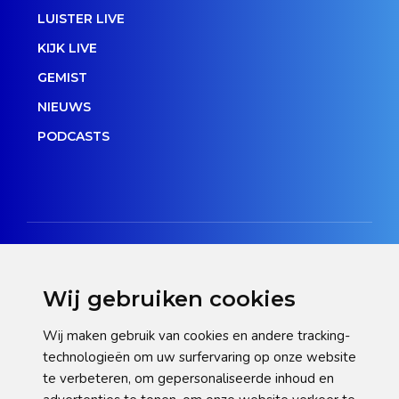
LUISTER LIVE
KIJK LIVE
GEMIST
NIEUWS
PODCASTS
Wij gebruiken cookies
Disclaimer
Wij maken gebruik van cookies en andere tracking-
technologieën om uw surfervaring op onze website
Privacy verklaring
te verbeteren, om gepersonaliseerde inhoud en
Cookie statement